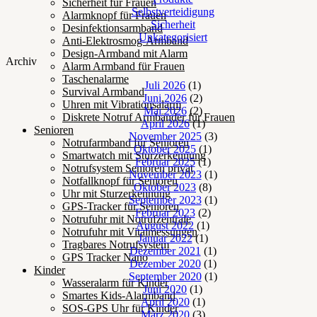
Sicherheit für Frauen
Selbstverteidigung
Alarmknopf für Frauen
Sicherheit
Desinfektionsarmband
Unkategorisiert
Anti-Elektrosmog-Armband
Design-Armband mit Alarm
Archiv
Alarm Armband für Frauen
Taschenalarme
Juli 2026
(1)
Survival Armband
Juni 2026
(2)
Uhren mit Vibrationsalarm
Mai 2026
(2)
Diskrete Notruf Armbänder für Frauen
April 2026
(1)
Senioren
November 2025
(3)
Notrufarmband für Senioren
Oktober 2025
(1)
Smartwatch mit Sturzerkennung
Februar 2025
(1)
Notrufsystem Senioren privat
November 2023
(1)
Notfallknopf für Senioren
Oktober 2023
(8)
Uhr mit Sturzerkennung
September 2023
(1)
GPS-Tracker für Senioren
Februar 2023
(2)
Notrufuhr mit Notrufzentrale
August 2022
(1)
Notrufuhr mit Vitalmessungen
Januar 2022
(1)
Tragbares Notrufsystem
Dezember 2021
(1)
GPS Tracker Nano
Dezember 2020
(1)
Kinder
September 2020
(1)
Wasseralarm für Kinder
Juni 2020
(1)
Smartes Kids-Alarmband
April 2020
(1)
SOS-GPS Uhr für Kinder
März 2020
(3)