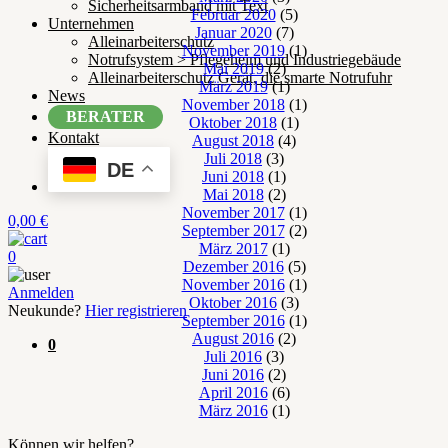
Sicherheitsarmband mit Text
Februar 2020
(5)
Unternehmen
Januar 2020
(7)
Alleinarbeiterschutz
November 2019
(1)
Notrufsystem > Pflegeheim und Industriegebäude
Mai 2019
(2)
Alleinarbeiterschutz Gerät, die smarte Notrufuhr
März 2019
(1)
News
November 2018
(1)
BERATER
Oktober 2018
(1)
Kontakt
August 2018
(4)
Juli 2018
(3)
DE
Juni 2018
(1)
Mai 2018
(2)
November 2017
(1)
0,00
€
September 2017
(2)
März 2017
(1)
0
Dezember 2016
(5)
November 2016
(1)
Anmelden
Oktober 2016
(3)
Neukunde?
Hier registrieren
September 2016
(1)
August 2016
(2)
0
Juli 2016
(3)
Juni 2016
(2)
April 2016
(6)
März 2016
(1)
Können wir helfen?