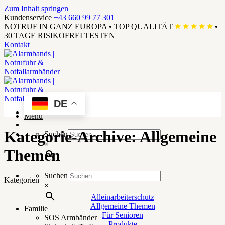
Zum Inhalt springen
Kundenservice
+43 660 99 77 301
NOTRUF IN GANZ EUROPA
•
TOP QUALITÄT
•
30 TAGE RISIKOFREI TESTEN
Kontakt
DE
Menü
Kategorie-Archive:
Allgemeine
Suchen
×
Themen
Suchen
Kategorien
×
Alleinarbeiterschutz
Allgemeine Themen
Familie
Für Senioren
SOS Armbänder
Produkte