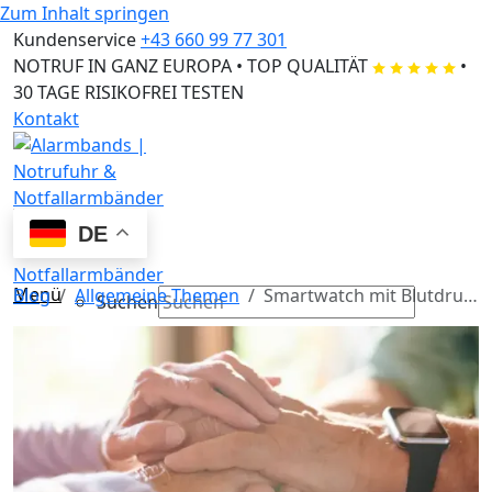
Zum Inhalt springen
Kundenservice
+43 660 99 77 301
NOTRUF IN GANZ EUROPA
•
TOP QUALITÄT
•
30 TAGE RISIKOFREI TESTEN
Kontakt
DE
Menü
Blog
Allgemeine Themen
Smartwatch mit Blutdruckmessung: Ein Leitfaden rund um innovative Gesundheitsüberwachung
Suchen
×
Suchen
×
Familie