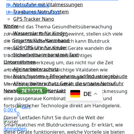
Notrufuhr mit Vitalmessungen
Blutdruckmessung
Tragbares Notrufsystem
Unser Alarmbands-Fazit
GPS Tracker Nano
Kinder
Während das Thema Gesundheitsüberwachung
Wasseralarm für Kinder
zunehmend an Bedeutung gewinnt, stellen sich viele
Smartes Kids-Alarmband
die Frage: “Welche Smartwatch kann Blutdruck
SOS-GPS Uhr für Kinder
messen?” Diese innovativen Geräte wandeln die
Sicherheitsarmband mit Text
traditionelle Uhr in ein lebenswichtiges
Unternehmen
Gesundheitswerkzeug um, das nicht nur die Zeit
Alleinarbeiterschutz
anzeigt, sondern auch wichtige Vitaldaten wie
Notrufsystem > Pflegeheim und Industriegebäude
Blutdruck, Herzfrequenz und sogar EKG misst. Für
Alleinarbeiterschutz Gerät, die smarte Notrufuhr
Menschen, die ihre Gesundheit aktiv überwachen
News
BERATER
Kontakt
möchten, bieten Smartwatches mit Blutdruckmessung
DE
eine passgenaue Kombination aus Komfort und
fortschrittlicher Technologie direkt am Handgelenk.
0,00
€
0
Dieser Leitfaden führt Sie durch die Welt der
Smartwatches mit Blutdruckmessung. Er erklärt, wie
Anmelden
diese Geräte funktionieren, welche Vorteile sie bieten