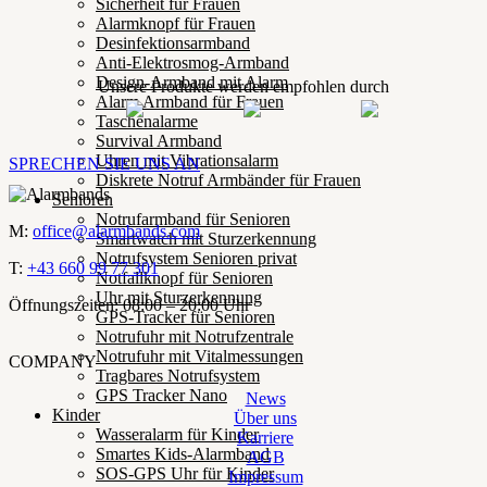
Sicherheit für Frauen
Alarmknopf für Frauen
Desinfektionsarmband
Anti-Elektrosmog-Armband
Design-Armband mit Alarm
Unsere Produkte werden empfohlen durch
Alarm Armband für Frauen
Taschenalarme
Survival Armband
Uhren mit Vibrationsalarm
SPRECHEN SIE UNS AN
Diskrete Notruf Armbänder für Frauen
Senioren
Notrufarmband für Senioren
M:
office@alarmbands.com
Smartwatch mit Sturzerkennung
Notrufsystem Senioren privat
T:
+43 660 99 77 301
Notfallknopf für Senioren
Uhr mit Sturzerkennung
Öffnungszeiten: 08:00 – 20:00 Uhr
GPS-Tracker für Senioren
Notrufuhr mit Notrufzentrale
Notrufuhr mit Vitalmessungen
COMPANY
Tragbares Notrufsystem
GPS Tracker Nano
News
Kinder
Über uns
Wasseralarm für Kinder
Karriere
Smartes Kids-Alarmband
AGB
SOS-GPS Uhr für Kinder
Impressum