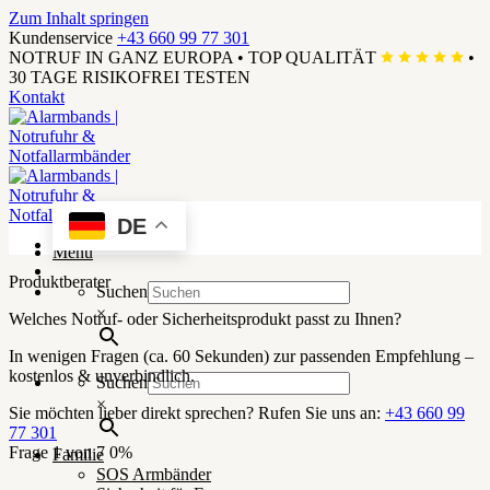
Zum Inhalt springen
Kundenservice
+43 660 99 77 301
NOTRUF IN GANZ EUROPA
•
TOP QUALITÄT
•
30 TAGE RISIKOFREI TESTEN
Kontakt
DE
Menü
Produktberater
Suchen
×
Welches Notruf- oder Sicherheitsprodukt passt zu Ihnen?
In wenigen Fragen (ca. 60 Sekunden) zur passenden Empfehlung –
kostenlos & unverbindlich.
Suchen
×
Sie möchten lieber direkt sprechen? Rufen Sie uns an:
+43 660 99
77 301
Frage 1 von 7
0%
Familie
SOS Armbänder