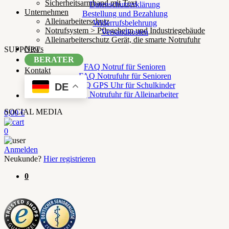
Sicherheitsarmband mit Text
Datenschutzerklärung
Unternehmen
Bestellung und Bezahlung
Alleinarbeiterschutz
Widerrufsbelehrung
Notrufsystem > Pflegeheim und Industriegebäude
Versandkosten
Alleinarbeiterschutz Gerät, die smarte Notrufuhr
News
SUPPORT
BERATER
FAQ Notruf für Senioren
Kontakt
FAQ Notrufuhr für Senioren
FAQ GPS Uhr für Schulkinder
DE
FAQ Notrufuhr für Alleinarbeiter
SOCIAL MEDIA
0,00
€
0
Anmelden
Neukunde?
Hier registrieren
0