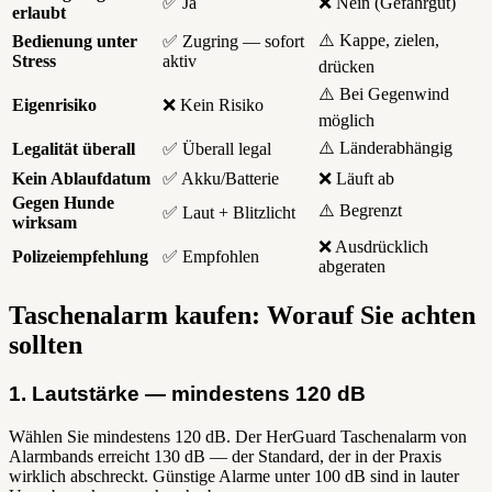
✅ Ja
❌ Nein (Gefahrgut)
erlaubt
⚠️ Kappe, zielen,
Bedienung unter
✅ Zugring — sofort
Stress
aktiv
drücken
⚠️ Bei Gegenwind
Eigenrisiko
❌ Kein Risiko
möglich
⚠️ Länderabhängig
Legalität überall
✅ Überall legal
Kein Ablaufdatum
✅ Akku/Batterie
❌ Läuft ab
Gegen Hunde
⚠️ Begrenzt
✅ Laut + Blitzlicht
wirksam
❌ Ausdrücklich
Polizeiempfehlung
✅ Empfohlen
abgeraten
Taschenalarm kaufen: Worauf Sie achten
sollten
1. Lautstärke — mindestens 120 dB
Wählen Sie mindestens 120 dB. Der HerGuard Taschenalarm von
Alarmbands erreicht 130 dB — der Standard, der in der Praxis
wirklich abschreckt. Günstige Alarme unter 100 dB sind in lauter