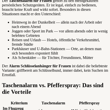
Der
Taschenalarm für Frauen
gehört zu den meistgekauften
persönlichen Schutzgeräten. Er ist legal, einfach zu bedienen,
braucht keine Kraft und wirkt sofort. Besonders in diesen
Situationen macht er den Unterschied:
Heimweg in der Dunkelheit — allein nach der Arbeit oder
nach einem Abend
Joggen oder Sport im Park — vor allem abends oder in wenig
belebten Gebieten
Reisen und Urlaub — Hotels, öffentliche Verkehrsmittel,
fremde Städte
Parkhäuser und U-Bahn-Stationen — Orte, an denen man
sich besonders exponiert fühlt
Als Schenkidee — für Töchter, Freundinnen, Mütter
Der
Alarm Schlüsselanhänger für Frauen
ist dabei die beliebteste
Variante: griffbereit am Schlüsselbund, immer dabei, kein Suchen im
Ernstfall.
Taschenalarm vs. Pfefferspray: Das sind
die Vorteile
Kriterium
Taschenalarm
Pfefferspray
Im Flugzeug