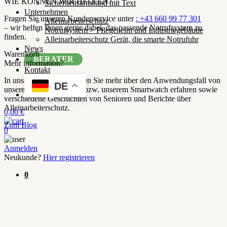
WIE KÖNNEN WIR HELFEN?
Sicherheitsarmband mit Text
Unternehmen
Fragen Sie unseren Kundenservice unter
: +43 660 99 77 301
Alleinarbeiterschutz
– wir helfen Ihnen gerne dabei, das passende Notrufsystem zu
Notrufsystem > Pflegeheim und Industriegebäude
finden.
Alleinarbeiterschutz Gerät, die smarte Notrufuhr
News
Warenkorb
BERATER
Mehr information?
Kontakt
In unseren Artikeln können Sie mehr über den Anwendungsfall von
DE
unserem Notrufarmband bzw. unserem Smartwatch erfahren sowie
verschiedene Geschichten von Senioren und Berichte über
Alleinarbeiterschutz.
0,00
€
Zum Blog
0
Anmelden
Neukunde?
Hier registrieren
0