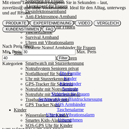
Sicherheit für Frauen
Mit einem Taschenalarm reagieren Sie in Sekunden – laut,
Alarmknopf für Frauen
zuverlässig und ohne Vorkenntnisse. Ideal für den Alltag, unterwegs
Desinfektionsarmband
und auf Reisen.
Anti-Elektrosmog-Armband
Design-Armband mit Alarm
PRODUKTE
EXPERTENMEINUNG
VIDEO
VERGLEICH
Alarm Armband für Frauen
KUNDENSTIMMEN
FAQ
Taschenalarme
Survival Armband
Uhren mit Vibrationsalarm
Nach Preis filtern
Diskrete Notruf Armbänder für Frauen
Min. Preis
Max. Preis
Senioren
Notrufarmband für Senioren
Filter
Smartwatch mit Sturzerkennung
Kategorien
Notrufsystem Senioren privat
Die Familie
Notfallknopf für Senioren
Kinder
Uhr mit Sturzerkennung
Kleinkinder
GPS-Tracker für Senioren
Senioren
Notrufuhr mit Notrufzentrale
Sicherheit für Frauen
Notrufuhr mit Vitalmessungen
Smartwatch mit Blutdruckmessung
Tragbares Notrufsystem
SOS Armbänder
GPS Tracker Nano
Taschenalarme
Kinder
Uhren mit Vibrationsalarm
Wasseralarm für Kinder
Unternehmen
Smartes Kids-Alarmband
SOS-GPS Uhr für Kinder