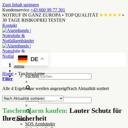
Zum Inhalt springen
Kundenservice
+43 660 99 77 301
NOTRUF IN GANZ EUROPA
•
TOP QUALITÄT
•
30 TAGE RISIKOFREI TESTEN
Kontakt
DE
Menü
Home
»
Taschenalarme
Suchen
Filter
×
Alle 4 Ergebnisse werden angezeigt
Nach Aktualität sortiert
Suchen
×
Taschenalarm kaufen:
Lauter Schutz für
Ihre Sicherheit
Familie
SOS Armbänder