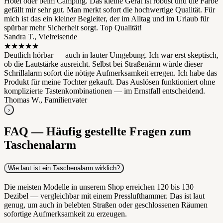
Hotel oder beim Camping. Das kleine Gerät ist robust und die Farbe
gefällt mir sehr gut. Man merkt sofort die hochwertige Qualität. Für
mich ist das ein kleiner Begleiter, der im Alltag und im Urlaub für
spürbar mehr Sicherheit sorgt. Top Qualität!
Sandra T., Vielreisende
★★★★★
Deutlich hörbar — auch in lauter Umgebung. Ich war erst skeptisch,
ob die Lautstärke ausreicht. Selbst bei Straßenärm würde dieser
Schrillalarm sofort die nötige Aufmerksamkeit erregen. Ich habe das
Produkt für meine Tochter gekauft. Das Auslösen funktioniert ohne
komplizierte Tastenkombinationen — im Ernstfall entscheidend.
Thomas W., Familienvater
›
FAQ — Häufig gestellte Fragen zum
Taschenalarm
Wie laut ist ein Taschenalarm wirklich?
Die meisten Modelle in unserem Shop erreichen 120 bis 130
Dezibel — vergleichbar mit einem Presslufthammer. Das ist laut
genug, um auch in belebten Straßen oder geschlossenen Räumen
sofortige Aufmerksamkeit zu erzeugen.