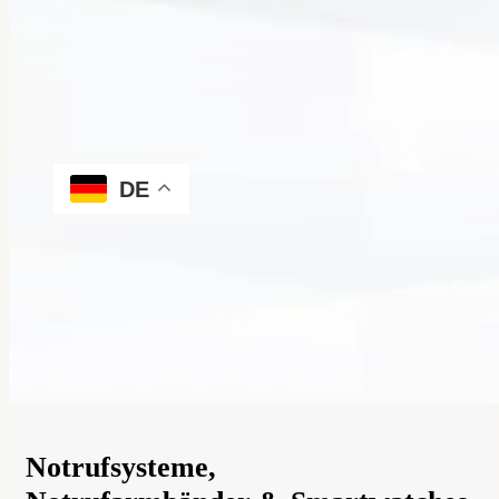
Sicherheitsarmband mit Text
Unternehmen
Alleinarbeiterschutz
Notrufsystem > Pflegeheim und Industriegebäude
Alleinarbeiterschutz Gerät, die smarte Notrufuhr
News
BERATER
Kontakt
DE
0,00
€
0
Anmelden
Neukunde?
Hier registrieren
0
Notrufsysteme,