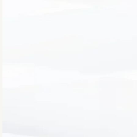
Sicherheit für Frauen
Alarmknopf für Frauen
Desinfektionsarmband
Anti-Elektrosmog-Armband
Design-Armband mit Alarm
Alarm Armband für Frauen
Taschenalarme
Survival Armband
Uhren mit Vibrationsalarm
Diskrete Notruf Armbänder für Frauen
Senioren
Notrufarmband für Senioren
Smartwatch mit Sturzerkennung
Notrufsystem Senioren privat
Notfallknopf für Senioren
Uhr mit Sturzerkennung
GPS-Tracker für Senioren
Notrufuhr mit Notrufzentrale
Notrufuhr mit Vitalmessungen
Tragbares Notrufsystem
GPS Tracker Nano
Kinder
Wasseralarm für Kinder
Smartes Kids-Alarmband
SOS-GPS Uhr für Kinder