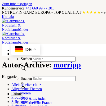
Zum Inhalt springen
Kundenservice
+43 660 99 77 301
NOTRUF IN GANZ EUROPA
•
TOP QUALITÄT
•
3
Kontakt
DE
Menü
Suchen
Autor-Archive:
morripp
×
Kategorien
Suchen
×
Alleinarbeiterschutz
Allgemeine Themen
Für Senioren
Familie
Produkte
SOS Armbänder
Selbstverteidigung
Sicherheit für Frauen
Sicherheit