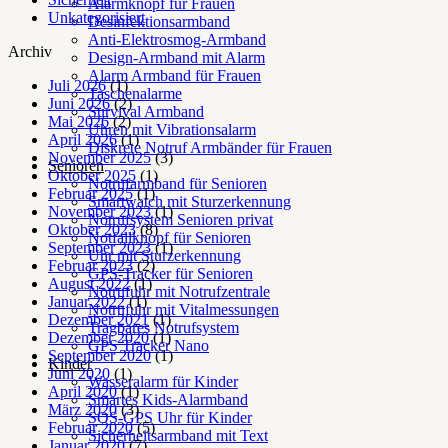
Alarmknopf für Frauen
Unkategorisiert
Desinfektionsarmband
Anti-Elektrosmog-Armband
Archiv
Design-Armband mit Alarm
Alarm Armband für Frauen
Juli 2026
(1)
Taschenalarme
Juni 2026
(2)
Survival Armband
Mai 2026
(2)
Uhren mit Vibrationsalarm
April 2026
(1)
Diskrete Notruf Armbänder für Frauen
November 2025
(3)
Senioren
Oktober 2025
(1)
Notrufarmband für Senioren
Februar 2025
(1)
Smartwatch mit Sturzerkennung
November 2023
(1)
Notrufsystem Senioren privat
Oktober 2023
(8)
Notfallknopf für Senioren
September 2023
(1)
Uhr mit Sturzerkennung
Februar 2023
(2)
GPS-Tracker für Senioren
August 2022
(1)
Notrufuhr mit Notrufzentrale
Januar 2022
(1)
Notrufuhr mit Vitalmessungen
Dezember 2021
(1)
Tragbares Notrufsystem
Dezember 2020
(1)
GPS Tracker Nano
September 2020
(1)
Kinder
Juni 2020
(1)
Wasseralarm für Kinder
April 2020
(1)
Smartes Kids-Alarmband
März 2020
(3)
SOS-GPS Uhr für Kinder
Februar 2020
(5)
Sicherheitsarmband mit Text
Januar 2020
(7)