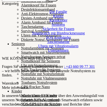
Sicherheit für Frauen
Kategorien
Alarmknopf für Frauen
Desinfektionsarmband
Die Familie
Anti-Elektrosmog-Armband
Kinder
Design-Armband mit Alarm
Kleinkinder
Alarm Armband für Frauen
Senioren
Taschenalarme
Sicherheit für Frauen
Survival Armband
Smartwatch mit Blutdruckmessung
Uhren mit Vibrationsalarm
SOS Armbänder
Diskrete Notruf Armbänder für Frauen
Taschenalarme
Senioren
Uhren mit Vibrationsalarm
Notrufarmband für Senioren
Unternehmen
Smartwatch mit Sturzerkennung
Notrufsystem Senioren privat
WIE KÖNNEN WIR HELFEN?
Notfallknopf für Senioren
Uhr mit Sturzerkennung
Fragen Sie unseren Kundenservice unter
: +43 660 99 77 301
GPS-Tracker für Senioren
– wir helfen Ihnen gerne dabei, das passende Notrufsystem zu
Notrufuhr mit Notrufzentrale
finden.
Notrufuhr mit Vitalmessungen
Tragbares Notrufsystem
Warenkorb
GPS Tracker Nano
Mehr information?
Kinder
Wasseralarm für Kinder
In unseren Artikeln können Sie mehr über den Anwendungsfall von
Smartes Kids-Alarmband
unserem Notrufarmband bzw. unserem Smartwatch erfahren sowie
SOS-GPS Uhr für Kinder
verschiedene Geschichten von Senioren und Berichte über