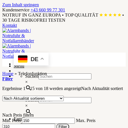
Zum Inhalt springen
Kundenservice
+43 660 99 77 301
NOTRUF IN GANZ EUROPA
•
TOP QUALITÄT
•
30 TAGE RISIKOFREI TESTEN
Kontakt
DE
Menü
Home
»
Telefonfunktion
Suchen
Filter
×
Ergebnisse 1 – 15 von 18 werden angezeigt
Nach Aktualität sortiert
Suchen
×
Nach Preis filtern
Familie
Min. Preis
Max. Preis
SOS Armbänder
Filter