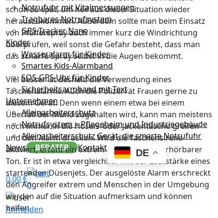
Notrufuhr mit Vitalmessungen
schon zu spät, um heil aus dieser Situation wieder
Tragbares Notrufsystem
herauszukommen. Außerdem sollte man beim Einsatz
GPS Tracker Nano
von Pfefferspray auch immer kurz die Windrichtung
Kinder
überprüfen, weil sonst die Gefahr besteht, dass man
Wasseralarm für Kinder
das scharfe Spray selbst in die Augen bekommt.
Smartes Kids-Alarmband
SOS-GPS Uhr für Kinder
Viel besser ist deshalb die Verwendung eines
Sicherheitsarmband mit Text
Taschenalarms. Auch die Polizei rät Frauen gerne zu
Unternehmen
diesem Gerät. Denn wenn einem etwa bei einem
Alleinarbeiterschutz
Überfall der Mund zugehalten wird, kann man meistens
Notrufsystem > Pflegeheim und Industriegebäude
noch immer in die Hosen- oder Jackentasche greifen
Alleinarbeiterschutz Gerät, die smarte Notrufuhr
und den Alarm drücken. Wird die Taschensirene
News
BERATER
Kontakt
aktiviert, ertönt ein extrem lauter, nicht überhörbarer
DE
Ton. Er ist in etwa vergleichbar mit der Lautstärke eines
startenden Düsenjets. Der ausgelöste Alarm erschreckt
0,00
€
den Angreifer extrem und Menschen in der Umgebung
0
werden auf die Situation aufmerksam und können
helfen.
Anmelden