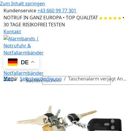
Zum Inhalt springen
Kundenservice
+43 660 99 77 301
NOTRUF IN GANZ EUROPA
•
TOP QUALITÄT
•
30 TAGE RISIKOFREI TESTEN
Kontakt
DE
Menü
Blog
Selbstverteidigung
Taschenalarm verjagt Angreifer – die Taschensirene mit 120 DB
Suchen
×
Suchen
×
Familie