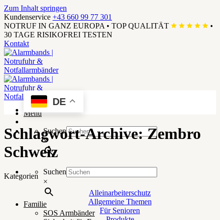
Zum Inhalt springen
Kundenservice
+43 660 99 77 301
NOTRUF IN GANZ EUROPA
•
TOP QUALITÄT
•
30 TAGE RISIKOFREI TESTEN
Kontakt
DE
Menü
Schlagwort-Archive:
Zembro
Suchen
×
Schweiz
Suchen
Kategorien
×
Alleinarbeiterschutz
Allgemeine Themen
Familie
Für Senioren
SOS Armbänder
Produkte