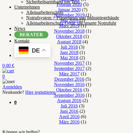
Sicherheitsarmband mit Text
Februar 2020
(5)
Unternehmen
Januar 2020
(7)
Alleinarbeiterschutz
November 2019
(1)
Notrufsystem > Pflegeheim und Industriegebäude
Mai 2019
(2)
Alleinarbeiterschutz Gerät, die smarte Notrufuhr
März 2019
(1)
News
November 2018
(1)
BERATER
Oktober 2018
(1)
Kontakt
August 2018
(4)
Juli 2018
(3)
DE
Juni 2018
(1)
Mai 2018
(2)
November 2017
(1)
0,00
€
September 2017
(2)
März 2017
(1)
0
Dezember 2016
(5)
November 2016
(1)
Anmelden
Oktober 2016
(3)
Neukunde?
Hier registrieren
September 2016
(1)
August 2016
(2)
0
Juli 2016
(3)
Juni 2016
(2)
April 2016
(6)
März 2016
(1)
Können wir helfen?