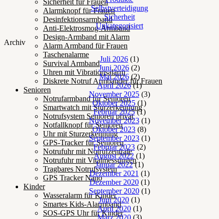
Sicherheit für Frauen
Selbstverteidigung
Alarmknopf für Frauen
Sicherheit
Desinfektionsarmband
Unkategorisiert
Anti-Elektrosmog-Armband
Design-Armband mit Alarm
Archiv
Alarm Armband für Frauen
Taschenalarme
Juli 2026
(1)
Survival Armband
Juni 2026
(2)
Uhren mit Vibrationsalarm
Mai 2026
(2)
Diskrete Notruf Armbänder für Frauen
April 2026
(1)
Senioren
November 2025
(3)
Notrufarmband für Senioren
Oktober 2025
(1)
Smartwatch mit Sturzerkennung
Februar 2025
(1)
Notrufsystem Senioren privat
November 2023
(1)
Notfallknopf für Senioren
Oktober 2023
(8)
Uhr mit Sturzerkennung
September 2023
(1)
GPS-Tracker für Senioren
Februar 2023
(2)
Notrufuhr mit Notrufzentrale
August 2022
(1)
Notrufuhr mit Vitalmessungen
Januar 2022
(1)
Tragbares Notrufsystem
Dezember 2021
(1)
GPS Tracker Nano
Dezember 2020
(1)
Kinder
September 2020
(1)
Wasseralarm für Kinder
Juni 2020
(1)
Smartes Kids-Alarmband
April 2020
(1)
SOS-GPS Uhr für Kinder
März 2020
(3)