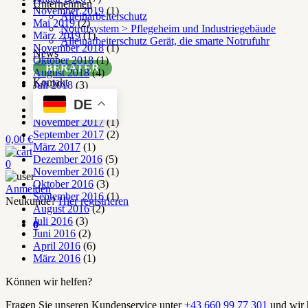
Unternehmen
November 2019
(1)
Alleinarbeiterschutz
Mai 2019
(2)
Notrufsystem > Pflegeheim und Industriegebäude
März 2019
(1)
Alleinarbeiterschutz Gerät, die smarte Notrufuhr
November 2018
(1)
News
Oktober 2018
(1)
BERATER
August 2018
(4)
Kontakt
Juli 2018
(3)
Juni 2018
(1)
DE
Mai 2018
(2)
November 2017
(1)
September 2017
(2)
0,00
€
März 2017
(1)
Dezember 2016
(5)
0
November 2016
(1)
Oktober 2016
(3)
Anmelden
September 2016
(1)
Neukunde?
Hier registrieren
August 2016
(2)
Juli 2016
(3)
0
Juni 2016
(2)
April 2016
(6)
März 2016
(1)
Können wir helfen?
Fragen Sie unseren Kundenservice unter
+43 660 99 77 301
und wir h