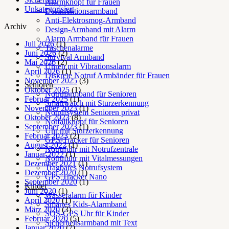
Alarmknopf für Frauen
Unkategorisiert
Desinfektionsarmband
Anti-Elektrosmog-Armband
Archiv
Design-Armband mit Alarm
Alarm Armband für Frauen
Juli 2026
(1)
Taschenalarme
Juni 2026
(2)
Survival Armband
Mai 2026
(2)
Uhren mit Vibrationsalarm
April 2026
(1)
Diskrete Notruf Armbänder für Frauen
November 2025
(3)
Senioren
Oktober 2025
(1)
Notrufarmband für Senioren
Februar 2025
(1)
Smartwatch mit Sturzerkennung
November 2023
(1)
Notrufsystem Senioren privat
Oktober 2023
(8)
Notfallknopf für Senioren
September 2023
(1)
Uhr mit Sturzerkennung
Februar 2023
(2)
GPS-Tracker für Senioren
August 2022
(1)
Notrufuhr mit Notrufzentrale
Januar 2022
(1)
Notrufuhr mit Vitalmessungen
Dezember 2021
(1)
Tragbares Notrufsystem
Dezember 2020
(1)
GPS Tracker Nano
September 2020
(1)
Kinder
Juni 2020
(1)
Wasseralarm für Kinder
April 2020
(1)
Smartes Kids-Alarmband
März 2020
(3)
SOS-GPS Uhr für Kinder
Februar 2020
(5)
Sicherheitsarmband mit Text
Januar 2020
(7)