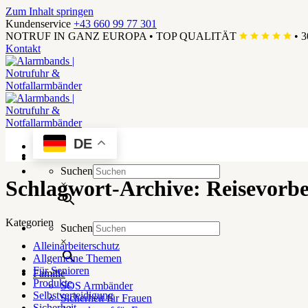
Zum Inhalt springen
Kundenservice
+43 660 99 77 301
NOTRUF IN GANZ EUROPA
•
TOP QUALITÄT
•
3
Kontakt
DE
Menü
Suchen
Schlagwort-Archive:
Reisevorbe
×
Kategorien
Suchen
×
Alleinarbeiterschutz
Allgemeine Themen
Für Senioren
Familie
Produkte
SOS Armbänder
Selbstverteidigung
Sicherheit für Frauen
Sicherheit