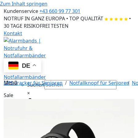
Zum Inhalt springen
Kundenservice
+43 660 99 77 301
NOTRUF IN GANZ EUROPA
•
TOP QUALITÄT
•
30 TAGE RISIKOFREI TESTEN
Kontakt
DE
Menü
GPS-Tracker für Senioren
Notfallknopf für Senioren
No
Suchen
×
Sale
S
Suchen
×
Familie