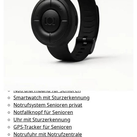
SOS Armbänder
Sicherheit für Frauen
Alarmknopf für Frauen
Desinfektionsarmband
Anti-Elektrosmog-Armband
Design-Armband mit Alarm
Alarm Armband für Frauen
Taschenalarme
Survival Armband
Uhren mit Vibrationsalarm
Diskrete Notruf Armbänder für Frauen
Senioren
Notrufarmband für Senioren
Smartwatch mit Sturzerkennung
Notrufsystem Senioren privat
Notfallknopf für Senioren
Uhr mit Sturzerkennung
GPS-Tracker für Senioren
Notrufuhr mit Notrufzentrale