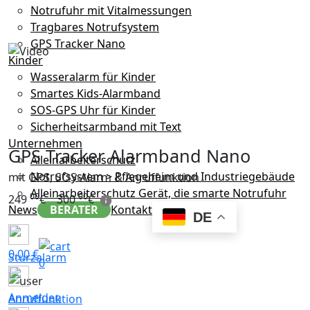
Notrufuhr mit Vitalmessungen
Tragbares Notrufsystem
GPS Tracker Nano
Kinder
Wasseralarm für Kinder
Smartes Kids-Alarmband
SOS-GPS Uhr für Kinder
Sicherheitsarmband mit Text
Unternehmen
GPS Tracker Alarmband Nano
Alleinarbeiterschutz
Notrufsystem > Pflegeheim und Industriegebäude
mit GPS, SOS-Alarm & Anruffunktion
Alleinarbeiterschutz Gerät, die smarte Notrufuhr
00
00
249
€
300
€
News
BERATER
Kontakt
DE
0,00
€
Sturzalarm
0
Anmelden
Anruffunktion