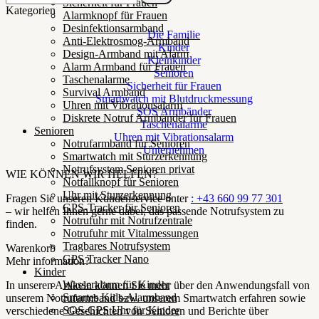
Sicherheit für Frauen
Kategorien
Alarmknopf für Frauen
Desinfektionsarmband
Die Familie
Anti-Elektrosmog-Armband
Kinder
Design-Armband mit Alarm
Kleinkinder
Alarm Armband für Frauen
Senioren
Taschenalarme
Sicherheit für Frauen
Survival Armband
Smartwatch mit Blutdruckmessung
Uhren mit Vibrationsalarm
SOS Armbänder
Diskrete Notruf Armbänder für Frauen
Taschenalarme
Senioren
Uhren mit Vibrationsalarm
Notrufarmband für Senioren
Unternehmen
Smartwatch mit Sturzerkennung
Notrufsystem Senioren privat
WIE KÖNNEN WIR HELFEN?
Notfallknopf für Senioren
Uhr mit Sturzerkennung
Fragen Sie unseren Kundenservice unter
: +43 660 99 77 301
GPS-Tracker für Senioren
– wir helfen Ihnen gerne dabei, das passende Notrufsystem zu
Notrufuhr mit Notrufzentrale
finden.
Notrufuhr mit Vitalmessungen
Tragbares Notrufsystem
Warenkorb
GPS Tracker Nano
Mehr information?
Kinder
Wasseralarm für Kinder
In unseren Artikeln können Sie mehr über den Anwendungsfall von
Smartes Kids-Alarmband
unserem Notrufarmband bzw. unserem Smartwatch erfahren sowie
SOS-GPS Uhr für Kinder
verschiedene Geschichten von Senioren und Berichte über