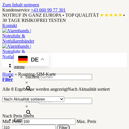
Zum Inhalt springen
Kundenservice
+43 660 99 77 301
NOTRUF IN GANZ EUROPA
•
TOP QUALITÄT
•
30 TAGE RISIKOFREI TESTEN
Kontakt
DE
Menü
Home
»
Roaming-SIM-Karte
Suchen
Filter
×
Alle 8 Ergebnisse werden angezeigt
Nach Aktualität sortiert
Suchen
×
Nach Preis filtern
Familie
Min. Preis
Max. Preis
SOS Armbänder
Filter