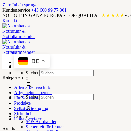
Zum Inhalt springen
Kundenservice
+43 660 99 77 301
NOTRUF IN GANZ EUROPA
•
TOP QUALITÄT
•
3
Kontakt
DE
Menü
Suchen
Kategorien
×
Alleinarbeiterschutz
Allgemeine Themen
Suchen
Für Senioren
×
Produkte
Selbstverteidigung
Sicherheit
Familie
Unkategorisiert
SOS Armbänder
Sicherheit für Frauen
Archiv