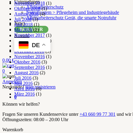
Unternehmen
November 2018
(1)
Alleinarbeiterschutz
Oktober 2018
(1)
Notrufsystem > Pflegeheim und Industriegebäude
August 2018
(4)
Alleinarbeiterschutz Gerät, die smarte Notrufuhr
Juli 2018
(3)
News
Juni 2018
(1)
BERATER
Mai 2018
(2)
November 2017
(1)
Kontakt
September 2017
(2)
DE
März 2017
(1)
Dezember 2016
(5)
November 2016
(1)
0,00
€
Oktober 2016
(3)
September 2016
(1)
0
August 2016
(2)
Juli 2016
(3)
Anmelden
Juni 2016
(2)
Neukunde?
Hier registrieren
April 2016
(6)
März 2016
(1)
0
Können wir helfen?
Fragen Sie unseren Kundenservice unter
+43 660 99 77 301
und wir h
Öffnungszeiten: 08:00 – 20:00 Uhr
Warenkorb