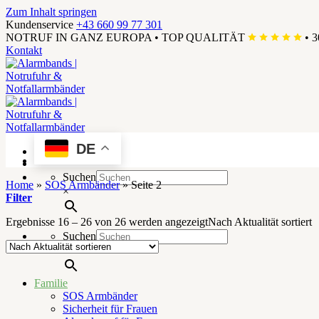
Zum Inhalt springen
Kundenservice
+43 660 99 77 301
NOTRUF IN GANZ EUROPA
•
TOP QUALITÄT
•
3
Kontakt
DE
Menü
Suchen
Home
»
SOS Armbänder
»
Seite 2
×
Filter
Ergebnisse 16 – 26 von 26 werden angezeigt
Nach Aktualität sortiert
Suchen
×
Familie
SOS Armbänder
Sicherheit für Frauen