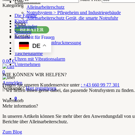
Unternehmen
Kategorien
Alleinarbeiterschutz
Notrufsystem > Pflegeheim und Industriegebäude
Die Familie
Alleinarbeiterschutz Gerät, die smarte Notrufuhr
Kinder
News
Kleinkinder
BERATER
Senioren
Kontakt
Sicherheit für Frauen
Smartwatch mit Blutdruckmessung
DE
SOS Armbänder
Taschenalarme
Uhren mit Vibrationsalarm
0,00
€
Unternehmen
0
WIE KÖNNEN WIR HELFEN?
Anmelden
Fragen Sie unseren Kundenservice unter
: +43 660 99 77 301
Neukunde?
Hier registrieren
– wir helfen Ihnen gerne dabei, das passende Notrufsystem zu finden.
0
Warenkorb
Mehr information?
In unseren Artikeln können Sie mehr über den Anwendungsfall von 
Berichte über Alleinarbeiterschutz.
Zum Blog