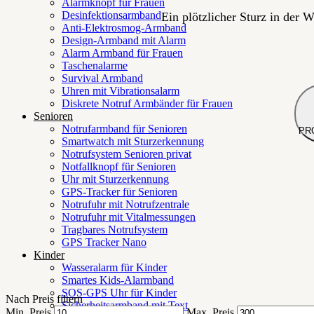
Alarmknopf für Frauen
Desinfektionsarmband
Ein plötzlicher Sturz in der 
Anti-Elektrosmog-Armband
Design-Armband mit Alarm
Alarm Armband für Frauen
Taschenalarme
Survival Armband
Uhren mit Vibrationsalarm
Diskrete Notruf Armbänder für Frauen
Senioren
Notrufarmband für Senioren
PR
Smartwatch mit Sturzerkennung
Notrufsystem Senioren privat
Notfallknopf für Senioren
Uhr mit Sturzerkennung
GPS-Tracker für Senioren
Notrufuhr mit Notrufzentrale
Notrufuhr mit Vitalmessungen
Tragbares Notrufsystem
GPS Tracker Nano
Kinder
Wasseralarm für Kinder
Smartes Kids-Alarmband
SOS-GPS Uhr für Kinder
Nach Preis filtern
Sicherheitsarmband mit Text
Min. Preis
Max. Preis