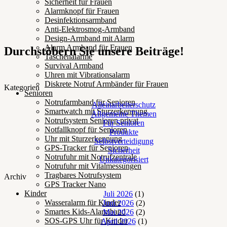
Sicherheit für Frauen
Alarmknopf für Frauen
Desinfektionsarmband
Anti-Elektrosmog-Armband
Design-Armband mit Alarm
Alarm Armband für Frauen
Durchstöbern Sie unsere Beiträge!
Taschenalarme
Survival Armband
Uhren mit Vibrationsalarm
Diskrete Notruf Armbänder für Frauen
Kategorien
Senioren
Notrufarmband für Senioren
Alleinarbeiterschutz
Smartwatch mit Sturzerkennung
Allgemeine Themen
Notrufsystem Senioren privat
Für Senioren
Notfallknopf für Senioren
Produkte
Uhr mit Sturzerkennung
Selbstverteidigung
GPS-Tracker für Senioren
Sicherheit
Notrufuhr mit Notrufzentrale
Unkategorisiert
Notrufuhr mit Vitalmessungen
Tragbares Notrufsystem
Archiv
GPS Tracker Nano
Kinder
Juli 2026
(1)
Wasseralarm für Kinder
Juni 2026
(2)
Smartes Kids-Alarmband
Mai 2026
(2)
SOS-GPS Uhr für Kinder
April 2026
(1)