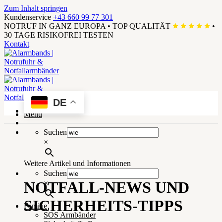
Zum Inhalt springen
Kundenservice
+43 660 99 77 301
NOTRUF IN GANZ EUROPA
•
TOP QUALITÄT
•
30 TAGE RISIKOFREI TESTEN
Kontakt
DE
Menü
Suchen
×
Weitere Artikel und Informationen
Suchen
NOTFALL-NEWS UND
×
SICHERHEITS-TIPPS
Familie
SOS Armbänder