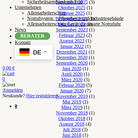
Sicherheitsarmband mit Text
November 2025
(3)
Unternehmen
Oktober 2025
(1)
Alleinarbeiterschutz
Februar 2025
(1)
Notrufsystem > Pflegeheim und Industriegebäude
November 2023
(1)
Alleinarbeiterschutz Gerät, die smarte Notrufuhr
Oktober 2023
(8)
News
September 2023
(1)
Februar 2023
(2)
BERATER
August 2022
(1)
Kontakt
Januar 2022
(1)
DE
Dezember 2021
(1)
Dezember 2020
(1)
September 2020
(1)
0,00
€
Juni 2020
(1)
April 2020
(1)
0
März 2020
(3)
Februar 2020
(5)
Anmelden
Januar 2020
(7)
Neukunde?
Hier registrieren
November 2019
(1)
Mai 2019
(2)
0
März 2019
(1)
November 2018
(1)
Oktober 2018
(1)
August 2018
(4)
Juli 2018
(3)
Juni 2018
(1)