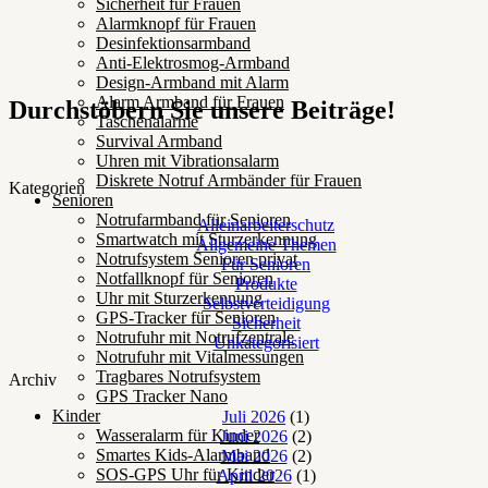
Sicherheit für Frauen
Alarmknopf für Frauen
Desinfektionsarmband
Anti-Elektrosmog-Armband
Design-Armband mit Alarm
Alarm Armband für Frauen
Durchstöbern Sie unsere Beiträge!
Taschenalarme
Survival Armband
Uhren mit Vibrationsalarm
Diskrete Notruf Armbänder für Frauen
Kategorien
Senioren
Notrufarmband für Senioren
Alleinarbeiterschutz
Smartwatch mit Sturzerkennung
Allgemeine Themen
Notrufsystem Senioren privat
Für Senioren
Notfallknopf für Senioren
Produkte
Uhr mit Sturzerkennung
Selbstverteidigung
GPS-Tracker für Senioren
Sicherheit
Notrufuhr mit Notrufzentrale
Unkategorisiert
Notrufuhr mit Vitalmessungen
Tragbares Notrufsystem
Archiv
GPS Tracker Nano
Kinder
Juli 2026
(1)
Wasseralarm für Kinder
Juni 2026
(2)
Smartes Kids-Alarmband
Mai 2026
(2)
SOS-GPS Uhr für Kinder
April 2026
(1)