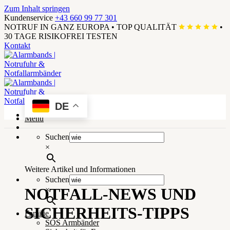
Zum Inhalt springen
Kundenservice
+43 660 99 77 301
NOTRUF IN GANZ EUROPA
•
TOP QUALITÄT
•
30 TAGE RISIKOFREI TESTEN
Kontakt
DE
Menü
Suchen
×
Weitere Artikel und Informationen
Suchen
NOTFALL-NEWS UND
×
SICHERHEITS-TIPPS
Familie
SOS Armbänder