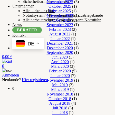
Sicherheitsarmband mit Text
November 2025
(3)
Unternehmen
Oktober 2025
(1)
Alleinarbeiterschutz
Februar 2025
(1)
Notrufsystem > Pflegeheim und Industriegebäude
November 2023
(1)
Alleinarbeiterschutz Gerät, die smarte Notrufuhr
Oktober 2023
(8)
News
September 2023
(1)
Februar 2023
(2)
BERATER
August 2022
(1)
Kontakt
Januar 2022
(1)
DE
Dezember 2021
(1)
Dezember 2020
(1)
September 2020
(1)
0,00
€
Juni 2020
(1)
April 2020
(1)
0
März 2020
(3)
Februar 2020
(5)
Anmelden
Januar 2020
(7)
Neukunde?
Hier registrieren
November 2019
(1)
Mai 2019
(2)
0
März 2019
(1)
November 2018
(1)
Oktober 2018
(1)
August 2018
(4)
Juli 2018
(3)
Juni 2018
(1)