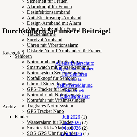
Sicherheit für Frauen
Alarmknopf für Frauen
Desinfektionsarmband
Anti-Elektrosmog-Armband
Design-Armband mit Alarm
Alarm Armband für Frauen
Durchstöbern Sie unsere Beiträge!
Taschenalarme
Survival Armband
Uhren mit Vibrationsalarm
Diskrete Notruf Armbänder für Frauen
Kategorien
Senioren
Notrufarmband für Senioren
Alleinarbeiterschutz
Smartwatch mit Sturzerkennung
Allgemeine Themen
Notrufsystem Senioren privat
Für Senioren
Notfallknopf für Senioren
Produkte
Uhr mit Sturzerkennung
Selbstverteidigung
GPS-Tracker für Senioren
Sicherheit
Notrufuhr mit Notrufzentrale
Unkategorisiert
Notrufuhr mit Vitalmessungen
Tragbares Notrufsystem
Archiv
GPS Tracker Nano
Kinder
Juli 2026
(1)
Wasseralarm für Kinder
Juni 2026
(2)
Smartes Kids-Alarmband
Mai 2026
(2)
SOS-GPS Uhr für Kinder
April 2026
(1)