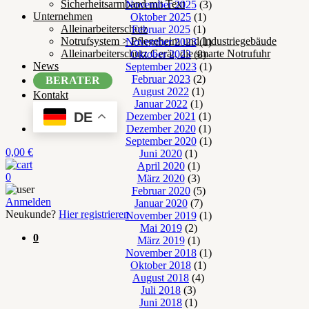
Sicherheitsarmband mit Text
November 2025
(3)
Unternehmen
Oktober 2025
(1)
Alleinarbeiterschutz
Februar 2025
(1)
Notrufsystem > Pflegeheim und Industriegebäude
November 2023
(1)
Alleinarbeiterschutz Gerät, die smarte Notrufuhr
Oktober 2023
(8)
News
September 2023
(1)
Februar 2023
(2)
BERATER
August 2022
(1)
Kontakt
Januar 2022
(1)
DE
Dezember 2021
(1)
Dezember 2020
(1)
September 2020
(1)
0,00
€
Juni 2020
(1)
April 2020
(1)
0
März 2020
(3)
Februar 2020
(5)
Anmelden
Januar 2020
(7)
Neukunde?
Hier registrieren
November 2019
(1)
Mai 2019
(2)
0
März 2019
(1)
November 2018
(1)
Oktober 2018
(1)
August 2018
(4)
Juli 2018
(3)
Juni 2018
(1)